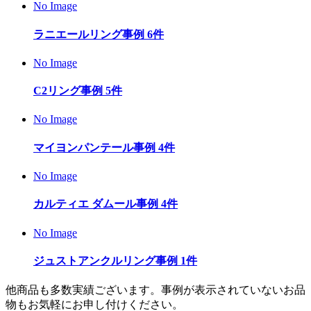
No Image
ラニエールリング
事例
6
件
No Image
C2リング
事例
5
件
No Image
マイヨンパンテール
事例
4
件
No Image
カルティエ ダムール
事例
4
件
No Image
ジュストアンクルリング
事例
1
件
他商品も多数実績ございます。事例が表示されていないお品
物もお気軽にお申し付けください。