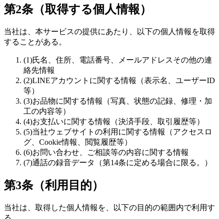
第2条（取得する個人情報）
当社は、本サービスの提供にあたり、以下の個人情報を取得
することがある。
(
1
)
氏名、住所、電話番号、メールアドレスその他の連
絡先情報
(
2
)
LINEアカウントに関する情報（表示名、ユーザーID
等）
(
3
)
お品物に関する情報（写真、状態の記録、修理・加
工の内容等）
(
4
)
お支払いに関する情報（決済手段、取引履歴等）
(
5
)
当社ウェブサイトの利用に関する情報（アクセスロ
グ、Cookie情報、閲覧履歴等）
(
6
)
お問い合わせ、ご相談等の内容に関する情報
(
7
)
通話の録音データ（第14条に定める場合に限る。）
第3条（利用目的）
当社は、取得した個人情報を、以下の目的の範囲内で利用す
る。