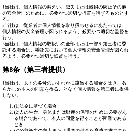
1
当社は、個人情報の漏えい、滅失または毀損の防止その他
の安全管理のために、必要かつ適切な措置を講ずるものとす
る。
2
当社は、従業者に個人情報を取り扱わせるにあたっては、
個人情報の安全管理が図られるよう、必要かつ適切な監督を
行う。
3
当社は、個人情報の取扱いの全部または一部を第三者に委
託する場合は、委託先において個人情報の安全管理が図られ
るよう、必要かつ適切な監督を行う。
第8条（第三者提供）
1
当社は、以下の各号のいずれかに該当する場合を除き、あ
らかじめ本人の同意を得ることなく個人情報を第三者に提供
しない。
(
1
)
法令に基づく場合
(
2
)
人の生命、身体または財産の保護のために必要があ
る場合であって、本人の同意を得ることが困難である
とき
(
3
)
公衆衛生の向上または児童の健全な育成の推進のた