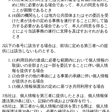
めに特に必要がある場合であって、本人の同意を得る
ことが困難であるとき
(
4
)
国の機関もしくは地方公共団体またはその委託を受
けた者が法令の定める事務を遂行することに対して協
力する必要がある場合であって、本人の同意を得るこ
とにより当該事務の遂行に支障を及ぼすおそれがある
とき
2
以下の各号に該当する場合は、前項に定める第三者への提
供には該当しないものとする。
(
1
)
利用目的の達成に必要な範囲内において個人情報の
取扱いの全部または一部を委託することに伴い個人情
報を提供する場合
(
2
)
合併その他の事由による事業の承継に伴い個人情報
が提供される場合
(
3
)
個人情報保護法の定めに基づき共同利用する場合
3
当社は、個人情報を第三者に提供したときは、個人情報保
護法第29条に従い、記録の作成および保存を行う。
4
当社は、第三者から個人情報の提供を受ける際は、個人情
報保護法第30条に従い、必要な確認を行い、当該確認に係る