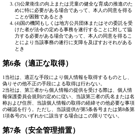
(
3
)
公衆衛生の向上または児童の健全な育成の推進のた
めに特に必要がある場合であって、本人の同意を得る
ことが困難であるとき
(
4
)
国の機関もしくは地方公共団体またはその委託を受
けた者が法令の定める事務を遂行することに対して協
力する必要がある場合であって、本人の同意を得るこ
とにより当該事務の遂行に支障を及ぼすおそれがある
とき
第6条（適正な取得）
1
当社は、適正な手段により個人情報を取得するものとし、
偽りその他不正の手段による取得は行わない。
2
当社は、第三者から個人情報の提供を受ける際は、個人情
報保護委員会規則の定めに従い、当該第三者の氏名または名
称および住所、当該個人情報の取得の経緯その他必要な事項
の確認を行う。ただし、当該提供が第5条各号または第8条第
1項各号のいずれかに該当する場合はこの限りでない。
第7条（安全管理措置）