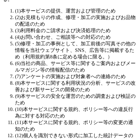
(
1
)
本サービスの提供、運営および管理のため
(
2
)
お見積もりの作成、修理・加工の実施およびお品物
の配送のため
(
3
)
利用料金のご請求および決済処理のため
(
4
)
お問い合わせ、ご相談等への対応のため
(
5
)
修理・加工の事例として、加工前後の写真その他の
情報を当社ウェブサイト、SNS、広告等に掲載するた
め（利用規約第8条に定める場合に限る。）
(
6
)
当社の商品、サービス等に関するご案内およびメー
ルマガジン等の情報配信のため
(
7
)
アンケートの実施および対象者への連絡のため
(
8
)
本サービスに関する利用状況の分析、サービスの改
善および新サービスの開発のため
(
9
)
本サービスの安全な運営のための調査および検証の
ため
(
10
)
本サービスに関する規約、ポリシー等への違反行
為に対する対応のため
(
11
)
本サービスに関する規約、ポリシー等の変更の通
知のため
(
12
)
個人を識別できない形式に加工した統計データの