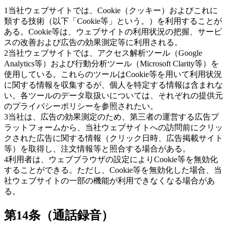
1
当社ウェブサイトでは、Cookie（クッキー）およびこれに
類する技術（以下「Cookie等」という。）を利用することが
ある。Cookie等は、ウェブサイトの利用状況の把握、サービ
スの改善および広告の効果測定等に利用される。
2
当社ウェブサイトでは、アクセス解析ツール（Google
Analytics等）および行動分析ツール（Microsoft Clarity等）を
使用している。これらのツールはCookie等を用いて利用状況
に関する情報を収集するが、個人を特定する情報は含まれな
い。各ツールのデータ取扱いについては、それぞれの提供元
のプライバシーポリシーを参照されたい。
3
当社は、広告の効果測定のため、第三者の運営する広告プ
ラットフォームから、当社ウェブサイトへの訪問前にクリッ
クされた広告に関する情報（クリック日時、広告掲載サイト
等）を取得し、注文情報等と照合する場合がある。
4
利用者は、ウェブブラウザの設定によりCookie等を無効化
することができる。ただし、Cookie等を無効化した場合、当
社ウェブサイトの一部の機能が利用できなくなる場合があ
る。
第14条（通話録音）