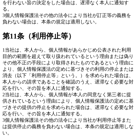
を行わない旨の決定をした場合は、遅滞なく本人に通知す
る。
3
個人情報保護法その他の法令により当社が訂正等の義務を
負わない場合は、本条の規定は適用しない。
第11条（利用停止等）
1
当社は、本人から、個人情報があらかじめ公表された利用
目的の範囲を超えて取り扱われているという理由または偽り
その他不正の手段により取得されたものであるという理由に
より、個人情報保護法の定めに基づきその利用の停止または
消去（以下「利用停止等」という。）を求められた場合は、
本人からの請求であることを確認のうえ、遅滞なく必要な対
応を行い、その旨を本人に通知する。
2
当社は、本人から、個人情報が本人の同意なく第三者に提
供されているという理由により、個人情報保護法の定めに基
づきその提供の停止を求められた場合は、遅滞なく必要な対
応を行い、その旨を本人に通知する。
3
個人情報保護法その他の法令により当社が利用停止等また
は提供停止の義務を負わない場合は、本条の規定は適用しな
い。